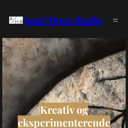
Spring
til
Anni Hove Rudis
indhold
Kreativ og
eksperimenterende