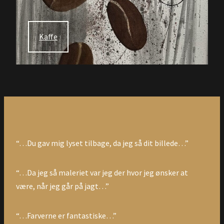
Kaffe
“…Du gav mig lyset tilbage, da jeg så dit billede…”
“…Da jeg så maleriet var jeg der hvor jeg ønsker at
være, når jeg går på jagt…”
“…Farverne er fantastiske…”