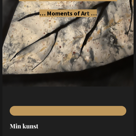
… Moments of Ar
t …
Min kunst